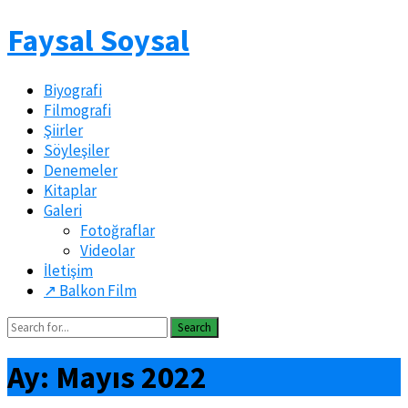
Faysal Soysal
Biyografi
Filmografi
Şiirler
Söyleşiler
Denemeler
Kitaplar
Galeri
Fotoğraflar
Videolar
İletişim
↗️ Balkon Film
Search
Ay:
Mayıs 2022