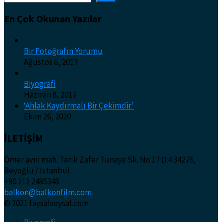
En Çok Okunan Yazılar
Bir Fotoğrafın Yorumu
Ağustos 6, 2017
Biyografi
Haziran 8, 2017
‘Ahlak Kaydırmalı Bir Çekimdir’
Ekim 26, 2020
İLETİŞİM
Ömer avni mah. Tarık Zafer Tunaya Sk. No:17 D:4 34276,
Beyoğlu / Istanbul
+90 212 2495348
balkon@balkonfilm.com
© 2021 faysalsoysal.com