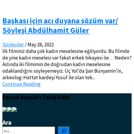
Başkası için acı duyana sözüm var/
Söyleşi Abdülhamit Güler
Söyleşiler
/
May 28, 2022
İlk filminiz daha çok kadın meselesine eğiliyordu. Bu filmde
de yine kadın meselesi var fakat erkek hikayesi ile… Neden?
Aslında iki filmimin de doğrudan kadın meselesine
odaklandığını söyleyemeyiz. Üç Yol’da Şair Bünyamin’in,
arkeolog-Hattat kardeşi Yusuf ile olan tek...
Continue Reading
Faysal Soysal’ı Takip Edin
Ara
Ara