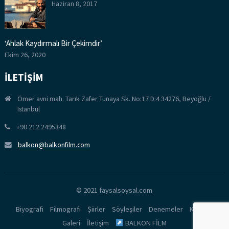
Haziran 8, 2017
‘Ahlak Kaydırmalı Bir Çekimdir’
Ekim 26, 2020
İLETİŞİM
Ömer avni mah. Tarık Zafer Tunaya Sk. No:17 D:4 34276, Beyoğlu /
Istanbul
+90 212 2495348
balkon@balkonfilm.com
© 2021 faysalsoysal.com
Biyografi
Filmografi
Şiirler
Söyleşiler
Denemeler
Kitaplar
Galeri
İletişim
BALKON FİLM