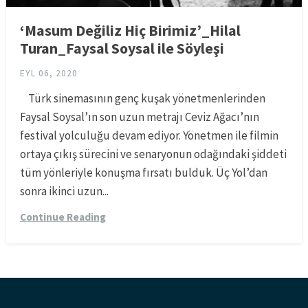
‘Masum Değiliz Hiç Birimiz’_Hilal
Turan_Faysal Soysal ile Söyleşi
EYL 06, 2020
Türk sinemasının genç kuşak yönetmenlerinden
Faysal Soysal’ın son uzun metrajı Ceviz Ağacı’nın
festival yolculuğu devam ediyor. Yönetmen ile filmin
ortaya çıkış sürecini ve senaryonun odağındaki şiddeti
tüm yönleriyle konuşma fırsatı bulduk. Üç Yol’dan
sonra ikinci uzun...
Continue Reading