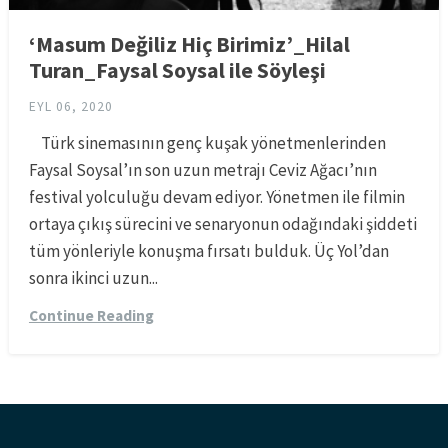
‘Masum Değiliz Hiç Birimiz’_Hilal
Turan_Faysal Soysal ile Söyleşi
EYL 06, 2020
Türk sinemasının genç kuşak yönetmenlerinden
Faysal Soysal’ın son uzun metrajı Ceviz Ağacı’nın
festival yolculuğu devam ediyor. Yönetmen ile filmin
ortaya çıkış sürecini ve senaryonun odağındaki şiddeti
tüm yönleriyle konuşma fırsatı bulduk. Üç Yol’dan
sonra ikinci uzun...
Continue Reading