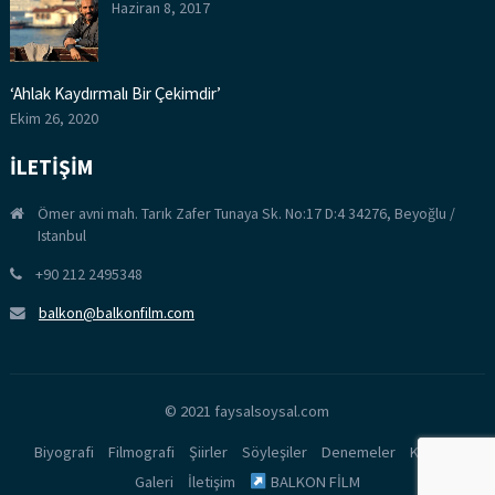
Haziran 8, 2017
‘Ahlak Kaydırmalı Bir Çekimdir’
Ekim 26, 2020
İLETİŞİM
Ömer avni mah. Tarık Zafer Tunaya Sk. No:17 D:4 34276, Beyoğlu /
Istanbul
+90 212 2495348
balkon@balkonfilm.com
© 2021 faysalsoysal.com
Biyografi
Filmografi
Şiirler
Söyleşiler
Denemeler
Kitaplar
Galeri
İletişim
BALKON FİLM