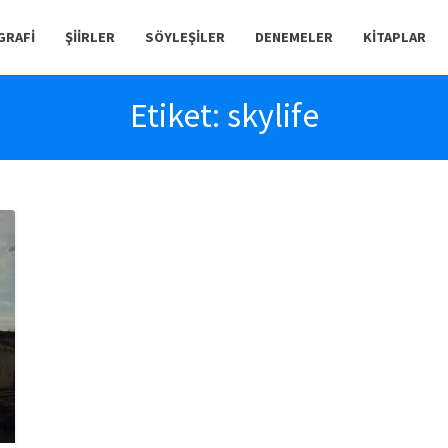
GRAFI
ŞIIRLER
SÖYLEŞILER
DENEMELER
KITAPLAR
Etiket:
skylife