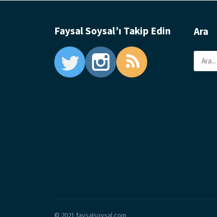
Faysal Soysal’ı Takip Edin
Ara
Ara
© 2021 faysalsoysal.com