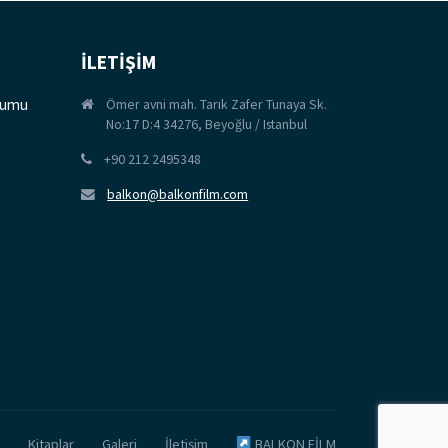
İLETİŞİM
orumu
Ömer avni mah. Tarık Zafer Tunaya Sk.
No:17 D:4 34276, Beyoğlu / Istanbul
+90 212 2495348
balkon@balkonfilm.com
Kitaplar
Galeri
İletişim
BALKON FİLM