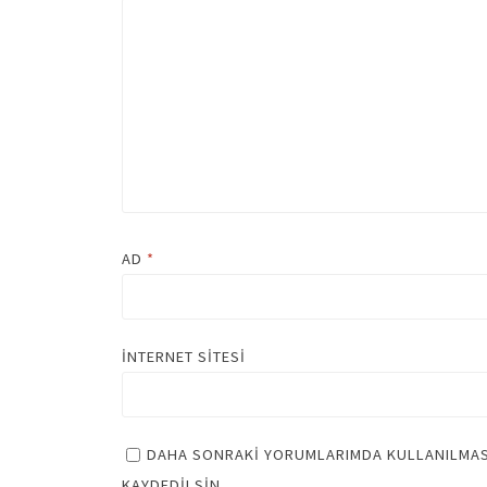
AD
*
İNTERNET SITESI
DAHA SONRAKI YORUMLARIMDA KULLANILMASI 
KAYDEDILSIN.