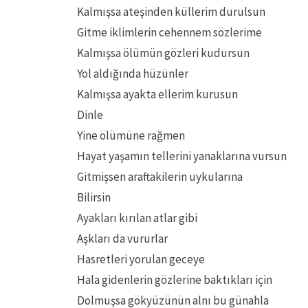
Kalmışsa ateşinden küllerim durulsun
Gitme iklimlerin cehennem sözlerime
Kalmışsa ölümün gözleri kudursun
Yol aldığında hüzünler
Kalmışsa ayakta ellerim kurusun
Dinle
Yine ölümüne rağmen
Hayat yaşamın tellerini yanaklarına vursun
Gitmişsen araftakilerin uykularına
Bilirsin
Ayakları kırılan atlar gibi
Aşkları da vururlar
Hasretleri yorulan geceye
Hala gidenlerin gözlerine baktıkları için
Dolmuşsa gökyüzünün alnı bu günahla