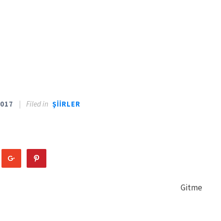
|
Filed in
2017
ŞIIRLER
Gitme