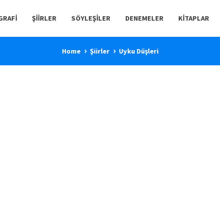
GRAFI
ŞIIRLER
SÖYLEŞILER
DENEMELER
KITAPLAR
Home
Şiirler
Uyku Düşleri