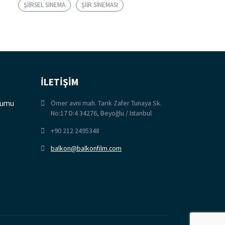
ŞIIRSEL SINEMA
ŞIIR SINEMASI
İLETİŞİM
orumu
Ömer avni mah. Tarık Zafer Tunaya Sk.
No:17 D:4 34276, Beyoğlu / Istanbul
+90 212 2495348
balkon@balkonfilm.com