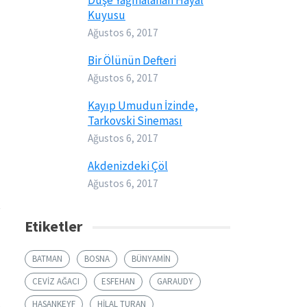
Düşe Yağmalanan Hayal
Kuyusu
Ağustos 6, 2017
Bir Ölünün Defteri
Ağustos 6, 2017
Kayıp Umudun İzinde,
Tarkovski Sineması
Ağustos 6, 2017
Akdenizdeki Çöl
Ağustos 6, 2017
Etiketler
BATMAN
BOSNA
BÜNYAMIN
CEVIZ AĞACI
ESFEHAN
GARAUDY
HASANKEYF
HILAL TURAN