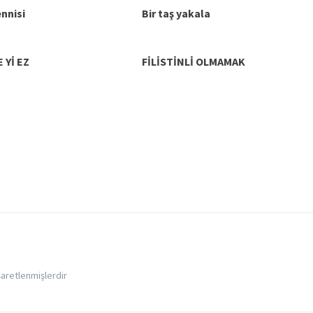
nnisi
Bir taş yakala
 Yİ EZ
FİLİSTİNLİ OLMAMAK
işaretlenmişlerdir