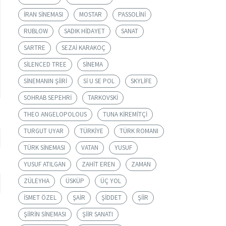
IRAN SINEMASI
MOSTAR
PASSOLINI
RUBLOW
SADIK HIDAYET
SANAT
SARTRE
SEZAI KARAKOÇ
SILENCED TREE
SINEMA
SINEMANIN ŞIIRI
SI U SE POL
SKYLIFE
SOHRAB SEPEHRI
TARKOVSKI
THEO ANGELOPOLOUS
TUNA KIREMITÇI
TURGUT UYAR
TÜRKIYE
TÜRK ROMANI
TÜRK SINEMASI
VATAN
YUSUF
YUSUF ATILGAN
ZAHIT EREN
ZAMAN
ZÜLEYHA
ÜSKÜP
ÜÇ YOL
İSMET ÖZEL
ŞAIR
ŞIDDET
ŞIIR
ŞIIRIN SINEMASI
ŞIIR SANATI