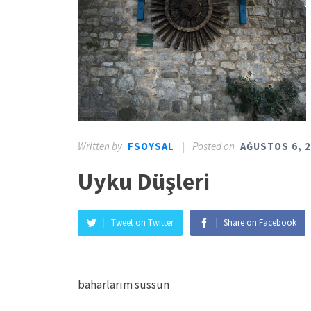
Written by
|
Posted on
FSOYSAL
AĞUSTOS 6, 
Uyku Düşleri
Tweet on Twitter
Share on Facebook
baharlarım sussun