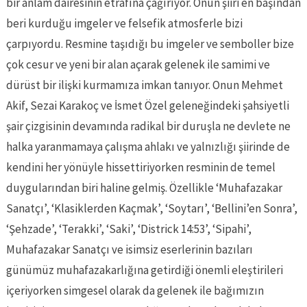
bir anlam dairesinin etrafına çağırıyor. Onun şiiri en başından
beri kurduğu imgeler ve felsefik atmosferle bizi
çarpıyordu. Resmine taşıdığı bu imgeler ve semboller bize
çok cesur ve yeni bir alan açarak gelenek ile samimi ve
dürüst bir ilişki kurmamıza imkan tanıyor. Onun Mehmet
Akif, Sezai Karakoç ve İsmet Özel geleneğindeki şahsiyetli
şair çizgisinin devamında radikal bir duruşla ne devlete ne
halka yaranmamaya çalışma ahlakı ve yalnızlığı şiirinde de
kendini her yönüyle hissettiriyorken resminin de temel
duygularından biri haline gelmiş. Özellikle ‘Muhafazakar
Sanatçı’, ‘Klasiklerden Kaçmak’, ‘Soytarı’, ‘Bellini’en Sonra’,
‘Şehzade’, ‘Terakki’, ‘Saki’, ‘Districk 14:53’, ‘Sipahi’,
Muhafazakar Sanatçı ve isimsiz eserlerinin bazıları
günümüz muhafazakarlığına getirdiği önemli eleştirileri
içeriyorken simgesel olarak da gelenek ile bağımızın