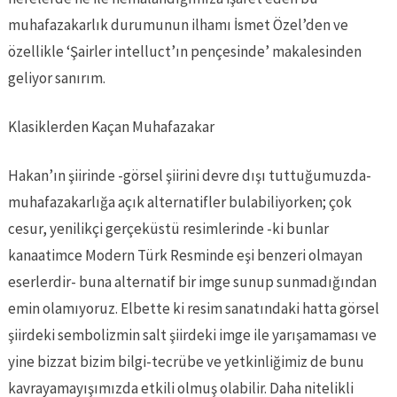
muhafazakarlık durumunun ilhamı İsmet Özel’den ve
özellikle ‘Şairler intelluct’ın pençesinde’ makalesinden
geliyor sanırım.
Klasiklerden Kaçan Muhafazakar
Hakan’ın şiirinde -görsel şiirini devre dışı tuttuğumuzda-
muhafazakarlığa açık alternatifler bulabiliyorken; çok
cesur, yenilikçi gerçeküstü resimlerinde -ki bunlar
kanaatimce Modern Türk Resminde eşi benzeri olmayan
eserlerdir- buna alternatif bir imge sunup sunmadığından
emin olamıyoruz. Elbette ki resim sanatındaki hatta görsel
şiirdeki sembolizmin salt şiirdeki imge ile yarışamaması ve
yine bizzat bizim bilgi-tecrübe ve yetkinliğimiz de bunu
kavrayamayışımızda etkili olmuş olabilir. Daha nitelikli