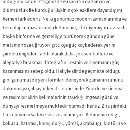
olduğunu kabul ettiğimizde iki sanatın da zaman ve
ölümsüzlük ile kurduğu ilişkinin çok eskilere dayandığını
hemen fark ederiz. Ne ki günümüz modern zamanlarında ve
teknoloji muhasarasında kelimenin; -dil diyemiyoruz zira dil
başka bir forma ve görselliğe bürünerek günden güne
metamorfoza uğruyor- gittikçe güç kaybederek yerini
şiirdeki imgeden farklı olarak daha çok sembollere ve
alegoriye bırakması fotoğrafın, resmin ve sinemanın güç
kazanmasına sebep oldu. Haliyle şiir de geçmişte olduğu
gibi günümüzde yeni formları deneyerek zamanın ruhuna
dokunmaya çalışıyor kendi cephesinde. Yine de ne sinema
ne resim bir şiirin kelimelerinin taşıdığı imgesel gücü ve
dünyayı resmetmeye muktedir olamadı henüz. Zira şiirdeki
bir kelimenin sadece sesi ve anlamı yok. Kelimenin rengi,
kokusu, hatırası, komşuluğu, yöresi, akrabalığı, kültürü ve