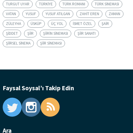
TURGUT UYAR
TÜRKIYE
TÜRK ROMANI
TÜRK SINEMASI
VATAN
YUSUF
YUSUF ATILGAN
ZAHIT EREN
ZAMAN
ZÜLEYHA
ÜSKÜP
ÜÇ YOL
İSMET ÖZEL
ŞAIR
ŞIDDET
ŞIIR
ŞIIRIN SINEMASI
ŞIIR SANATI
ŞIIRSEL SINEMA
ŞIIR SINEMASI
Faysal Soysal’ı Takip Edin
Ara