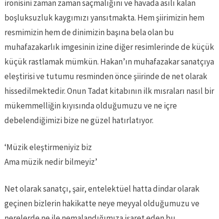
ironisini zaman zaman saçmalığını ve havada asılı kalan
boşluksuzluk kaygımızı yansıtmakta. Hem şiirimizin hem
resmimizin hem de dinimizin başına bela olan bu
muhafazakarlık imgesinin izine diğer resimlerinde de küçük
küçük rastlamak mümkün. Hakan’ın muhafazakar sanatçıya
eleştirisi ve tutumu resminden önce şiirinde de net olarak
hissedilmektedir. Onun Tadat kitabının ilk mısraları nasıl bir
mükemmelliğin kıyısında olduğumuzu ve ne içre
debelendiğimizi bize ne güzel hatırlatıyor.
‘Müzik eleştirmeniyiz biz
Ama müzik nedir bilmeyiz’
Net olarak sanatçı, şair, entelektüel hatta dindar olarak
geçinen bizlerin hakikatte neye meyyal olduğumuzu ve
nerelerde ne ile nemalandığımıza işaret eden bu