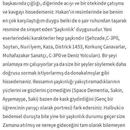
başkasında çığlığı, diğerinde acıyı ve bir ötekinde çatışma
ve kavgayı hissederseniz. Hakan’ın resimlerinde ise benim
en çok karşılaştığım duygu belki de o şair ruhundan taşarak
resmine de sirayet eden ‘Şaşkınlık’ duygusudur. Yani
eserlerindeki karakterler hep şaşkındır (Şehzade,C-3P0,
Soytarı, Nuri İyem, Kaza, Districk 14:53, Korkunç Canavarlar,
Muhafazakar Sanatçı, C-3P0 ve Deniz Yolcuları). Bir şeyi
anlamaya mı çalışıyorlar ya da size bir şeyler söylemek daha
doğrusu sormak istiyorlarmış da donakalmışlar gibi
hissederseniz. Ressamın şaşkınlığı yakıştıramadıklarının
yüzlerini ve gözlerini çizmediğini (Space Dementia, Sakin,
Ayşemayşe, Saki) bazen de kask giydirdiğini (Genç bir
öğrencinin yarışçı olarak portresi) fark edersiniz. Halbuki o
bedensel duruşta bile yine bir şaşkınlık durumu geçer size.
Zamana atılmış ve nereye gideceğini tam olarak bilemeyen