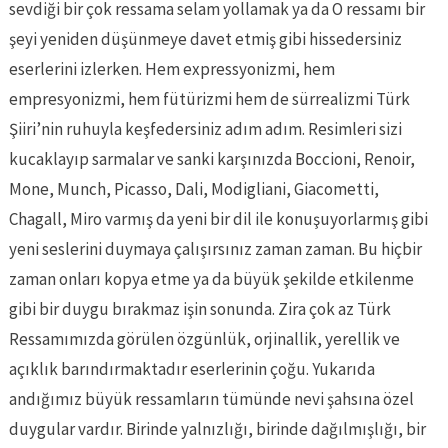
sevdiği bir çok ressama selam yollamak ya da O ressamı bir
şeyi yeniden düşünmeye davet etmiş gibi hissedersiniz
eserlerini izlerken. Hem expressyonizmi, hem
empresyonizmi, hem fütürizmi hem de sürrealizmi Türk
Şiiri’nin ruhuyla keşfedersiniz adım adım. Resimleri sizi
kucaklayıp sarmalar ve sanki karşınızda Boccioni, Renoir,
Mone, Munch, Picasso, Dali, Modigliani, Giacometti,
Chagall, Miro varmış da yeni bir dil ile konuşuyorlarmış gibi
yeni seslerini duymaya çalışırsınız zaman zaman. Bu hiçbir
zaman onları kopya etme ya da büyük şekilde etkilenme
gibi bir duygu bırakmaz işin sonunda. Zira çok az Türk
Ressamımızda görülen özgünlük, orjinallik, yerellik ve
açıklık barındırmaktadır eserlerinin çoğu. Yukarıda
andığımız büyük ressamların tümünde nevi şahsına özel
duygular vardır. Birinde yalnızlığı, birinde dağılmışlığı, bir