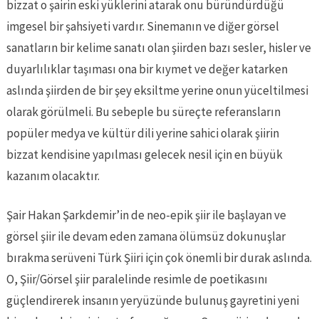
bizzat o şairin eski yüklerini atarak onu büründürdüğü
imgesel bir şahsiyeti vardır. Sinemanın ve diğer görsel
sanatların bir kelime sanatı olan şiirden bazı sesler, hisler ve
duyarlılıklar taşıması ona bir kıymet ve değer katarken
aslında şiirden de bir şey eksiltme yerine onun yüceltilmesi
olarak görülmeli. Bu sebeple bu süreçte referansların
popüler medya ve kültür dili yerine sahici olarak şiirin
bizzat kendisine yapılması gelecek nesil için en büyük
kazanım olacaktır.
Şair Hakan Şarkdemir’in de neo-epik şiir ile başlayan ve
görsel şiir ile devam eden zamana ölümsüz dokunuşlar
bırakma serüveni Türk Şiiri için çok önemli bir durak aslında.
O, Şiir/Görsel şiir paralelinde resimle de poetikasını
güçlendirerek insanın yeryüzünde bulunuş gayretini yeni