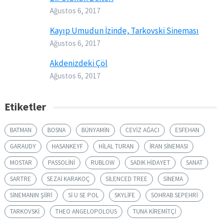
Ağustos 6, 2017
Kayıp Umudun İzinde, Tarkovski Sineması
Ağustos 6, 2017
Akdenizdeki Çöl
Ağustos 6, 2017
Etiketler
BATMAN
BOSNA
BÜNYAMIN
CEVIZ AĞACI
ESFEHAN
GARAUDY
HASANKEYF
HILAL TURAN
IRAN SINEMASI
MOSTAR
PASSOLINI
RUBLOW
SADIK HIDAYET
SANAT
SARTRE
SEZAI KARAKOÇ
SILENCED TREE
SINEMA
SINEMANIN ŞIIRI
SI U SE POL
SKYLIFE
SOHRAB SEPEHRI
TARKOVSKI
THEO ANGELOPOLOUS
TUNA KIREMITÇI