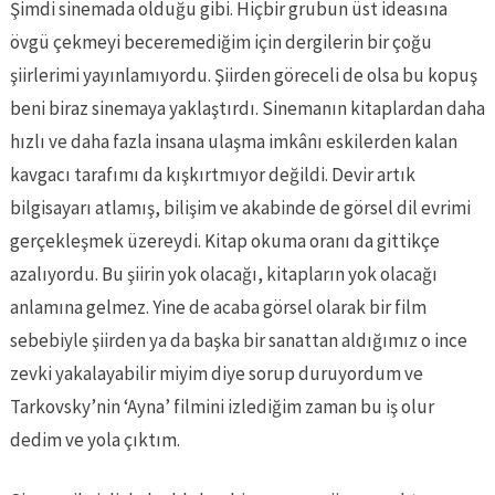
Şimdi sinemada olduğu gibi. Hiçbir grubun üst ideasına
övgü çekmeyi beceremediğim için dergilerin bir çoğu
şiirlerimi yayınlamıyordu. Şiirden göreceli de olsa bu kopuş
beni biraz sinemaya yaklaştırdı. Sinemanın kitaplardan daha
hızlı ve daha fazla insana ulaşma imkânı eskilerden kalan
kavgacı tarafımı da kışkırtmıyor değildi. Devir artık
bilgisayarı atlamış, bilişim ve akabinde de görsel dil evrimi
gerçekleşmek üzereydi. Kitap okuma oranı da gittikçe
azalıyordu. Bu şiirin yok olacağı, kitapların yok olacağı
anlamına gelmez. Yine de acaba görsel olarak bir film
sebebiyle şiirden ya da başka bir sanattan aldığımız o ince
zevki yakalayabilir miyim diye sorup duruyordum ve
Tarkovsky’nin ‘Ayna’ filmini izlediğim zaman bu iş olur
dedim ve yola çıktım.