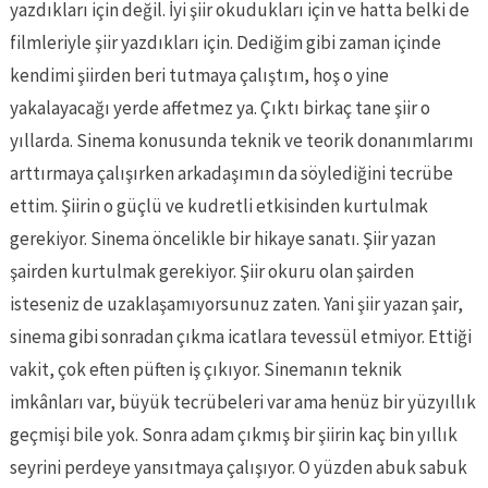
yazdıkları için değil. İyi şiir okudukları için ve hatta belki de
filmleriyle şiir yazdıkları için. Dediğim gibi zaman içinde
kendimi şiirden beri tutmaya çalıştım, hoş o yine
yakalayacağı yerde affetmez ya. Çıktı birkaç tane şiir o
yıllarda. Sinema konusunda teknik ve teorik donanımlarımı
arttırmaya çalışırken arkadaşımın da söylediğini tecrübe
ettim. Şiirin o güçlü ve kudretli etkisinden kurtulmak
gerekiyor. Sinema öncelikle bir hikaye sanatı. Şiir yazan
şairden kurtulmak gerekiyor. Şiir okuru olan şairden
isteseniz de uzaklaşamıyorsunuz zaten. Yani şiir yazan şair,
sinema gibi sonradan çıkma icatlara tevessül etmiyor. Ettiği
vakit, çok eften püften iş çıkıyor. Sinemanın teknik
imkânları var, büyük tecrübeleri var ama henüz bir yüzyıllık
geçmişi bile yok. Sonra adam çıkmış bir şiirin kaç bin yıllık
seyrini perdeye yansıtmaya çalışıyor. O yüzden abuk sabuk