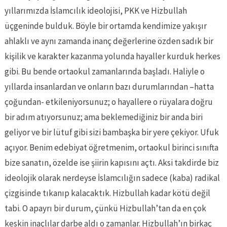
yıllarımızda İslamcılık ideolojisi, PKK ve Hizbullah
üçgeninde bulduk. Böyle bir ortamda kendimize yakışır
ahlaklı ve aynı zamanda inanç değerlerine özden sadık bir
kişilik ve karakter kazanma yolunda hayaller kurduk herkes
gibi. Bu bende ortaokul zamanlarında başladı. Haliyle o
yıllarda insanlardan ve onların bazı durumlarından –hatta
çoğundan- etkileniyorsunuz; o hayallere o rüyalara doğru
bir adım atıyorsunuz; ama beklemediğiniz bir anda biri
geliyor ve bir lütuf gibi sizi bambaşka bir yere çekiyor. Ufuk
açıyor. Benim edebiyat öğretmenim, ortaokul birinci sınıfta
bize sanatın, özelde ise şiirin kapısını açtı. Aksi takdirde biz
ideolojik olarak nerdeyse İslamcılığın sadece (kaba) radikal
çizgisinde tıkanıp kalacaktık. Hizbullah kadar kötü değil
tabi. O apayrı bir durum, çünkü Hizbullah’tan da en çok
keskin inaçlılar darbe aldı o zamanlar. Hizbullah’ın birkaç