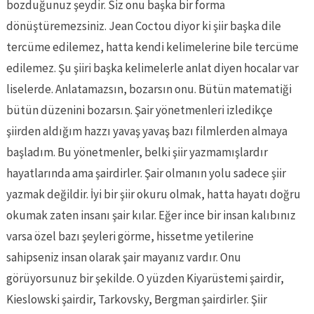
bozduğunuz şeydir. Siz onu başka bir forma
dönüştüremezsiniz. Jean Coctou diyor ki şiir başka dile
tercüme edilemez, hatta kendi kelimelerine bile tercüme
edilemez. Şu şiiri başka kelimelerle anlat diyen hocalar var
liselerde. Anlatamazsın, bozarsın onu. Bütün matematiği
bütün düzenini bozarsın. Şair yönetmenleri izledikçe
şiirden aldığım hazzı yavaş yavaş bazı filmlerden almaya
başladım. Bu yönetmenler, belki şiir yazmamışlardır
hayatlarında ama şairdirler. Şair olmanın yolu sadece şiir
yazmak değildir. İyi bir şiir okuru olmak, hatta hayatı doğru
okumak zaten insanı şair kılar. Eğer ince bir insan kalıbınız
varsa özel bazı şeyleri görme, hissetme yetilerine
sahipseniz insan olarak şair mayanız vardır. Onu
görüyorsunuz bir şekilde. O yüzden Kiyarüstemi şairdir,
Kieslowski şairdir, Tarkovsky, Bergman şairdirler. Şiir