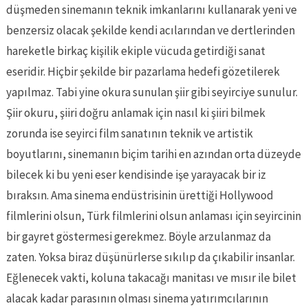
düşmeden sinemanın teknik imkanlarını kullanarak yeni ve
benzersiz olacak şekilde kendi acılarından ve dertlerinden
hareketle birkaç kişilik ekiple vücuda getirdiği sanat
eseridir. Hiçbir şekilde bir pazarlama hedefi gözetilerek
yapılmaz. Tabi yine okura sunulan şiir gibi seyirciye sunulur.
Şiir okuru, şiiri doğru anlamak için nasıl ki şiiri bilmek
zorunda ise seyirci film sanatının teknik ve artistik
boyutlarını, sinemanın biçim tarihi en azından orta düzeyde
bilecek ki bu yeni eser kendisinde işe yarayacak bir iz
bıraksın. Ama sinema endüstrisinin ürettiği Hollywood
filmlerini olsun, Türk filmlerini olsun anlaması için seyircinin
bir gayret göstermesi gerekmez. Böyle arzulanmaz da
zaten. Yoksa biraz düşünürlerse sıkılıp da çıkabilir insanlar.
Eğlenecek vakti, koluna takacağı manitası ve mısır ile bilet
alacak kadar parasının olması sinema yatırımcılarının