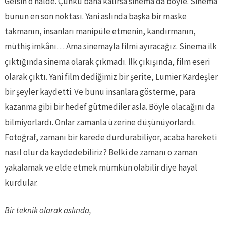
Gelsin o halde. Çünkü bana kalırsa sinema da böyle. Sinema
bunun en son noktası. Yani aslında başka bir maske
takmanın, insanları manipüle etmenin, kandırmanın,
müthiş imkânı… Ama sinemayla filmi ayıracağız. Sinema ilk
çıktığında sinema olarak çıkmadı. İlk çıkışında, film eseri
olarak çıktı. Yani film dediğimiz bir şerite, Lumier Kardeşler
bir şeyler kaydetti. Ve bunu insanlara gösterme, para
kazanma gibi bir hedef gütmediler asla. Böyle olacağını da
bilmiyorlardı. Onlar zamanla üzerine düşünüyorlardı.
Fotoğraf, zamanı bir karede durdurabiliyor, acaba hareketi
nasıl olur da kaydedebiliriz? Belki de zamanı o zaman
yakalamak ve elde etmek mümkün olabilir diye hayal
kurdular.
Bir teknik olarak aslında,