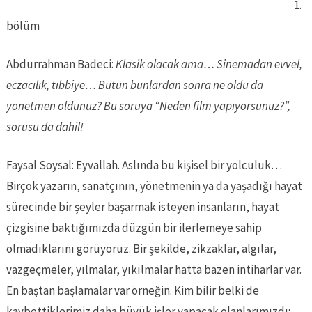
1.
bölüm
Abdurrahman Badeci:
Klasik olacak ama… Sinemadan evvel,
eczacılık, tıbbiye…
Bütün bunlardan sonra ne oldu da
yönetmen oldunuz? Bu soruya “Neden film yapıyorsunuz?”,
sorusu da dahil!
Faysal Soysal: Eyvallah. Aslında bu kişisel bir yolculuk…
Birçok yazarın, sanatçının, yönetmenin ya da yaşadığı hayat
sürecinde bir şeyler başarmak isteyen insanların, hayat
çizgisine baktığımızda düzgün bir ilerlemeye sahip
olmadıklarını görüyoruz. Bir şekilde, zikzaklar, algılar,
vazgeçmeler, yılmalar, yıkılmalar hatta bazen intiharlar var.
En baştan başlamalar var örneğin. Kim bilir belki de
kaybettiklerimiz daha büyük işler yapacak olanlarımızdı;