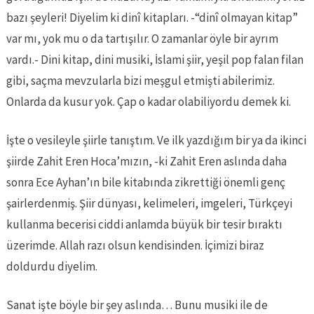
bazı şeyleri! Diyelim ki dinî kitapları. -“dinî olmayan kitap”
var mı, yok mu o da tartışılır. O zamanlar öyle bir ayrım
vardı.- Dini kitap, dini musiki, İslami şiir, yeşil pop falan filan
gibi, saçma mevzularla bizi meşgul etmişti abilerimiz.
Onlarda da kusur yok. Çap o kadar olabiliyordu demek ki.
İşte o vesileyle şiirle tanıştım. Ve ilk yazdığım bir ya da ikinci
şiirde Zahit Eren Hoca’mızın, -ki Zahit Eren aslında daha
sonra Ece Ayhan’ın bile kitabında zikrettiği önemli genç
şairlerdenmiş. Şiir dünyası, kelimeleri, imgeleri, Türkçeyi
kullanma becerisi ciddi anlamda büyük bir tesir bıraktı
üzerimde. Allah razı olsun kendisinden. İçimizi biraz
doldurdu diyelim.
Sanat işte böyle bir şey aslında… Bunu musiki ile de