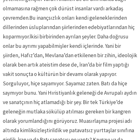
olmamasına rağmen çok dürüst insanlar vardı arkadaş
çevremden.Bu inançsızlık onları kendi geleneklerinden
dillerinden üsluplarından şiirlerinden edebiyatlarından hiç
koparmıyor.İkisi birbirinden ayrılan şeyler. Daha doğrusu
onlar bu ayrımı yapabilmişler kendi içlerinde. Yani bir
şiirden, Hafız’dan, Mevlana’dan etkilenen bir zihin, ideolojik
olarak ben artık ateistim dese de, İran’da bir film yaptığı
vakit sonuçta o kültürün bir devamı olarak yapıyor.
Sorguluyor, hiçe sayamıyor. Sayamaz zaten. Batı da hiçe
saymıyor bunu. Yani Hıristiyanlık geleneği de Avrupalı aydın
ve sanatçının hiç atlamadığı bir şey. Bir tek Türkiye’de
geleneğin mutlaka sökülüp atılması gereken bir kangren
olarak yorumlandığını görüyoruz. Muasırlaşma projesi adı
altında kimliksizleştirildik ve patavatsız yurttaşlar sınıfına
girdik. İran ya da Batı sanatçısı ne yaptı? Kavgayı ya da