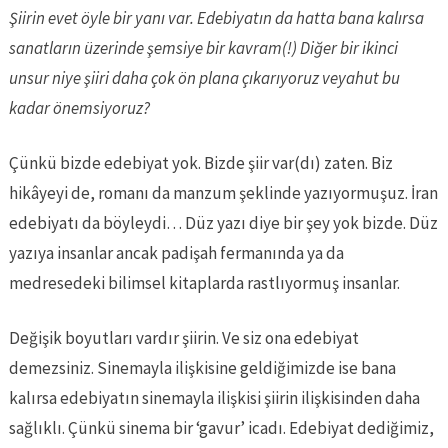
Şiirin evet öyle bir yanı var. Edebiyatın da hatta bana kalırsa
sanatların üzerinde şemsiye bir kavram(!) Diğer bir ikinci
unsur niye şiiri daha çok ön plana çıkarıyoruz veyahut bu
kadar önemsiyoruz?
Çünkü bizde edebiyat yok. Bizde şiir var(dı) zaten. Biz
hikâyeyi de, romanı da manzum şeklinde yazıyormuşuz. İran
edebiyatı da böyleydi… Düz yazı diye bir şey yok bizde. Düz
yazıya insanlar ancak padişah fermanında ya da
medresedeki bilimsel kitaplarda rastlıyormuş insanlar.
Değişik boyutları vardır şiirin. Ve siz ona edebiyat
demezsiniz. Sinemayla ilişkisine geldiğimizde ise bana
kalırsa edebiyatın sinemayla ilişkisi şiirin ilişkisinden daha
sağlıklı. Çünkü sinema bir ‘gavur’ icadı. Edebiyat dediğimiz,