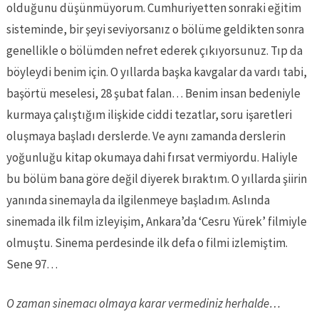
olduğunu düşünmüyorum. Cumhuriyetten sonraki eğitim
sisteminde, bir şeyi seviyorsanız o bölüme geldikten sonra
genellikle o bölümden nefret ederek çıkıyorsunuz. Tıp da
böyleydi benim için. O yıllarda başka kavgalar da vardı tabi,
başörtü meselesi, 28 şubat falan… Benim insan bedeniyle
kurmaya çalıştığım ilişkide ciddi tezatlar, soru işaretleri
oluşmaya başladı derslerde. Ve aynı zamanda derslerin
yoğunluğu kitap okumaya dahi fırsat vermiyordu. Haliyle
bu bölüm bana göre değil diyerek bıraktım. O yıllarda şiirin
yanında sinemayla da ilgilenmeye başladım. Aslında
sinemada ilk film izleyişim, Ankara’da ‘Cesru Yürek’ filmiyle
olmuştu. Sinema perdesinde ilk defa o filmi izlemiştim.
Sene 97…
O zaman sinemacı olmaya karar vermediniz herhalde…