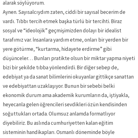
alarak söylüyorum.
Aynen. Sayısalcıydım zaten, ciddi bir sayısal becerim de
vardı. Tıbbı tercih etmek başka türlü bir tercihti. Biraz
sosyal ve “ideolojik” geçmişimizden dolayı bir idealist
tarafımız var. İnsanlara yardım etme, onları bir yerden bir
yere götürme, “kurtarma, hidayete erdirme” gibi
düşünceler… Bunları pratikte olsun bir miktar yapma niyeti
bizi bir şekilde tıbba yönlendirdi. Bir diğer sebep de,
edebiyat ya da sanat bilimlerini okuyanlar gittikçe sanattan
ve edebiyattan uzaklaşıyor. Bunun bir sebebi belki
ekonomik durum ama akademik kurumların da, iştiyakla,
heyecanla gelen öğrencileri sevdikleri özün kendisinden
soğuttukları ortada. Olumsuz anlamda formatlıyor
diyebiliriz. Bu aslında cumhuriyetten kalan eğitim
sisteminin handikapları. Osmanlı döneminde böyle