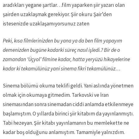
aradıkları yegane şartlar…film yaparken şiir yazarı olan
şairden uzaklaşmak gerekiyor. Şiir okuru Şair’den
istesenizde uzaklaşamıyorsunuz zaten
Peki, kısa filmlerinizden bu yana ya da ben film yapayım
demenizden bugüne kadarki süreç nasıl işledi.? Bir de o
zamandan ‘Üçyol’ filmine kadar, hatta yeryüzü hikayelerine
kadar ki tekamülünüz yani sinema fikri tekamülünüz…
Sinema bölümü okuma teklifi geldi. Yani aslında yönetmen
olmak için okumaya gitmedim. Tarkovski ve İran
sinemasından sonra sinemadan ciddi anlamda etkilenmeye
başlamıştım. O yıllarda birinci şiir kitabım da yayınlanmıştı.
Tabi hezeyan. Şiir kitabı yayınlamanın bu memlekette ne
kadar boş olduğunu anlamıştım. Tamamiyle yalnızdım.