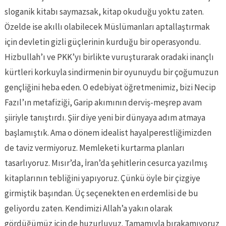
sloganik kitabı saymazsak, kitap okuduğu yoktu zaten.
Özelde ise akıllı olabilecek Müslümanları aptallaştırmak
için devletin gizli güçlerinin kurduğu bir operasyondu.
Hizbullah’ı ve PKK’yı birlikte vuruşturarak oradaki inançlı
kürtleri korkuyla sindirmenin bir oyunuydu bir çoğumuzun
gençliğini heba eden. O edebiyat öğretmenimiz, bizi Necip
Fazıl’ın metafiziği, Garip akımının derviş-meşrep avam
şiiriyle tanıştırdı. Şiir diye yeni bir dünyaya adım atmaya
başlamıştık. Ama o dönem idealist hayalperestliğimizden
de taviz vermiyoruz. Memleketi kurtarma planları
tasarlıyoruz. Mısır’da, İran’da şehitlerin cesurca yazılmış
kitaplarının tebliğini yapıyoruz. Çünkü öyle bir çizgiye
girmiştik başından. Üç seçenekten en erdemlisi de bu
geliyordu zaten. Kendimizi Allah’a yakın olarak
gördüğümüz için de huzurluyuz. Tamamıyla bırakamıyoruz