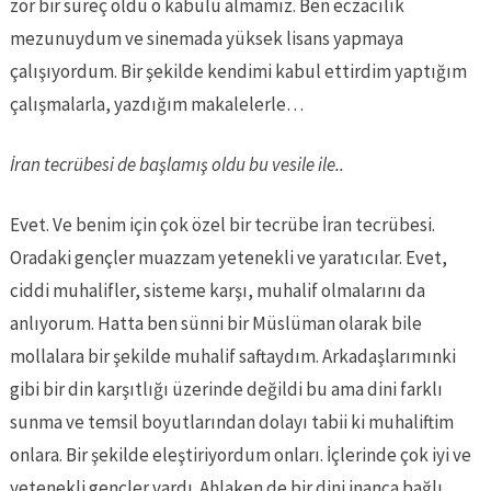
zor bir süreç oldu o kabulü almamız. Ben eczacılık
mezunuydum ve sinemada yüksek lisans yapmaya
çalışıyordum. Bir şekilde kendimi kabul ettirdim yaptığım
çalışmalarla, yazdığım makalelerle…
İran tecrübesi de başlamış oldu bu vesile ile..
Evet. Ve benim için çok özel bir tecrübe İran tecrübesi.
Oradaki gençler muazzam yetenekli ve yaratıcılar. Evet,
ciddi muhalifler, sisteme karşı, muhalif olmalarını da
anlıyorum. Hatta ben sünni bir Müslüman olarak bile
mollalara bir şekilde muhalif saftaydım. Arkadaşlarımınki
gibi bir din karşıtlığı üzerinde değildi bu ama dini farklı
sunma ve temsil boyutlarından dolayı tabii ki muhaliftim
onlara. Bir şekilde eleştiriyordum onları. İçlerinde çok iyi ve
yetenekli gençler vardı. Ahlaken de bir dini inanca bağlı