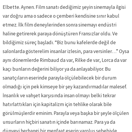
Elbette. Aynen. Film sanatı dediğimiz şeyin sinemayla ilgisi
var doğru ama o sadece o çemberi kendisine sınır kabul
etmez. İlk film deneylerinden sonra sinemayı endüstri
haline getirerek paraya dönüştüren Fransızlar oldu. Ve
bildiğimiz süreç başladı. “Biz bunu kafelerde değil de
salonlarda gösterelim insanlar izlesin, para versinler…” Oysa
aynı dönemlerde Rimbaud da var, Rilke de var, Lorca da var
kaçı bunların değerini biliyor ya da anlayabiliyor. Bu
sanatçıların eserinde parayla ölçülebilecek bir durum
olmadığı için pek kimseye bir şey kazandırmadılar malesef.
İnsanlık ve vahşet karşısında insan olmayı belki tekrar
hatırlattıkları için kapitalizm için tehlike olarak bile
görülmüşlerdir eminim. Parayla veya başka bir şeyle ölçülen
unsurların hiçbiri sanatın içinde barınamaz. Para ya da
dünyevi herhangi bir menfaat eserin varoluş sebebiyle