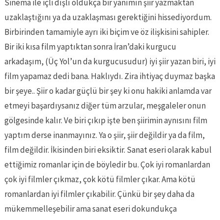
Sinema ile içli dışlı oldukça bir yanımın şiir yazmaktan
uzaklaştığını ya da uzaklaşması gerektiğini hissediyordum.
Birbirinden tamamiyle ayrı iki biçim ve öz ilişkisini sahipler.
Bir iki kısa film yaptıktan sonra İran’daki kurgucu
arkadaşım, (Üç Yol’un da kurgucusudur) iyi şiir yazan biri, iyi
film yapamaz dedi bana. Haklıydı. Zira ihtiyaç duymaz başka
bir şeye.. Şiir o kadar güçlü bir şey ki onu hakiki anlamda var
etmeyi başardıysanız diğer tüm arzular, meşgaleler onun
gölgesinde kalır. Ve biri çıkıp işte ben şiirimin aynısını film
yaptım derse inanmayınız. Ya o şiir, şiir değildir ya da film,
film değildir. İkisinden biri eksiktir. Sanat eseri olarak kabul
ettiğimiz romanlar için de böyledir bu. Çok iyi romanlardan
çok iyi filmler çıkmaz, çok kötü filmler çıkar. Ama kötü
romanlardan iyi filmler çıkabilir. Çünkü bir şey daha da
mükemmelleşebilir ama sanat eseri dokundukça