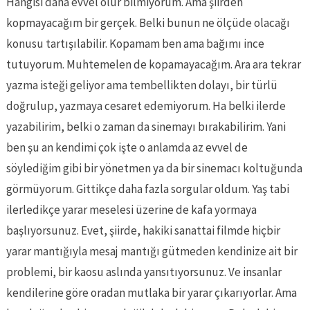
Hangisi daha evvel olur bilmiyorum. Ama şiirden
kopmayacağım bir gerçek. Belki bunun ne ölçüde olacağı
konusu tartışılabilir. Kopamam ben ama bağımı ince
tutuyorum. Muhtemelen de kopamayacağım. Ara ara tekrar
yazma isteği geliyor ama tembellikten dolayı, bir türlü
doğrulup, yazmaya cesaret edemiyorum. Ha belki ilerde
yazabilirim, belki o zaman da sinemayı bırakabilirim. Yani
ben şu an kendimi çok işte o anlamda az evvel de
söylediğim gibi bir yönetmen ya da bir sinemacı koltuğunda
görmüyorum. Gittikçe daha fazla sorgular oldum. Yaş tabi
ilerledikçe yarar meselesi üzerine de kafa yormaya
başlıyorsunuz. Evet, şiirde, hakiki sanattai filmde hiçbir
yarar mantığıyla mesaj mantığı gütmeden kendinize ait bir
problemi, bir kaosu aslında yansıtıyorsunuz. Ve insanlar
kendilerine göre oradan mutlaka bir yarar çıkarıyorlar. Ama