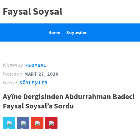
Faysal Soysal
Home
Söyleşiler
Written by
FSOYSAL
Posted on
MART 27, 2020
Filed in
SÖYLEŞILER
Ayîne Dergisinden Abdurrahman Badeci
Faysal Soysal’a Sordu