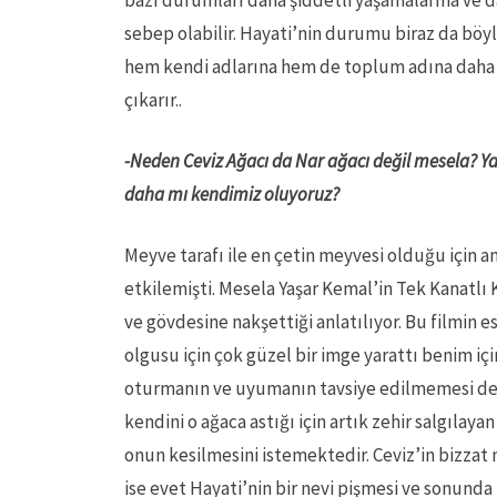
bazı durumları daha şiddetli yaşamalarına ve d
sebep olabilir. Hayati’nin durumu biraz da böyl
hem kendi adlarına hem de toplum adına daha b
çıkarır..
-Neden Ceviz Ağacı da Nar ağacı değil mesela? Yani 
daha mı kendimiz oluyoruz?
Meyve tarafı ile en çetin meyvesi olduğu için ama
etkilemişti. Mesela Yaşar Kemal’in Tek Kanatlı
ve gövdesine nakşettiği anlatılıyor. Bu filmi
olgusu için çok güzel bir imge yarattı benim içi
oturmanın ve uyumanın tavsiye edilmemesi de ba
kendini o ağaca astığı için artık zehir salgıla
onun kesilmesini istemektedir. Ceviz’in bizzat
ise evet Hayati’nin bir nevi pişmesi ve sonun