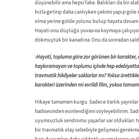
düşünebilir ama hepsi fake. Balıkları da bir ala
hızla getirip daha canlıyken çekimi yapıp göle
olma yerine gölde yolunu bulup hayata devam et
Hayati onu düştüğü yuvasına koymaya çalışıyo
dökmüştük bir kanadına. Onu da sonradan sal
-Hayati, topluma göre zor görünen bir karakter, 
haykıramayan ve toplumu içinde hep edebiyatta k
travmatik hikâyeler saklarlar mı? Yoksa ürettikle
karakteri üzerinden mi evrildi film, yoksa tam
Hikaye tamamen kurgu. Sadece Varlık yayınları
hadisesinden esinlendiğimi söyleyebilirim. Sad
uyumsuzluk sendromu yaşarlar var oldukları t
bir travmatik olay sebebiyle gelişmesi gerekme