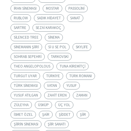
IRAN SINEMASI
MOSTAR
PASSOLINI
RUBLOW
SADIK HIDAYET
SANAT
SARTRE
SEZAI KARAKOÇ
SILENCED TREE
SINEMA
SINEMANIN ŞIIRI
SI U SE POL
SKYLIFE
SOHRAB SEPEHRI
TARKOVSKI
THEO ANGELOPOLOUS
TUNA KIREMITÇI
TURGUT UYAR
TÜRKIYE
TÜRK ROMANI
TÜRK SINEMASI
VATAN
YUSUF
YUSUF ATILGAN
ZAHIT EREN
ZAMAN
ZÜLEYHA
ÜSKÜP
ÜÇ YOL
İSMET ÖZEL
ŞAIR
ŞIDDET
ŞIIR
ŞIIRIN SINEMASI
ŞIIR SANATI