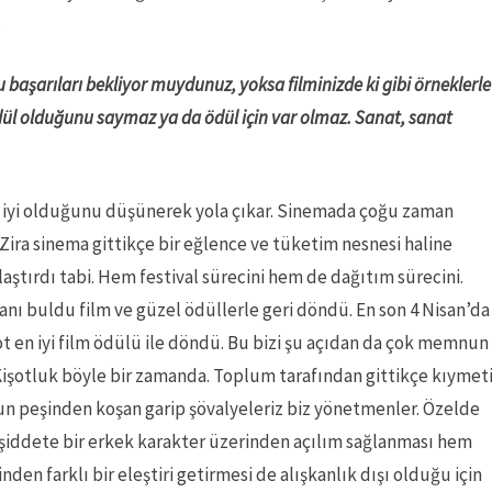
.
 başarıları bekliyor muydunuz, yoksa filminizde ki gibi örneklerle
ödül olduğunu saymaz ya da ödül için var olmaz. Sanat, sanat
en iyi olduğunu düşünerek yola çıkar. Sinemada çoğu zaman
 Zira sinema gittikçe bir eğlence ve tüketim nesnesi haline
aştırdı tabi. Hem festival sürecini hem de dağıtım sürecini.
nı buldu film ve güzel ödüllerle geri döndü. En son 4 Nisan’da
ot en iyi film ödülü ile döndü. Bu bizi şu açıdan da çok memnun
Kişotluk böyle bir zamanda. Toplum tarafından gittikçe kıymet
zunun peşinden koşan garip şövalyeleriz biz yönetmenler. Özelde
 şiddete bir erkek karakter üzerinden açılım sağlanması hem
den farklı bir eleştiri getirmesi de alışkanlık dışı olduğu için