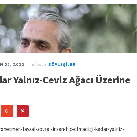
|
Filed in
N 27, 2022
SÖYLEŞILER
ar Yalnız-Ceviz Ağacı Üzerine
onetmen-faysal-soysal-insan-hic-olmadigi-kadar-yalniz-