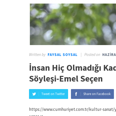
Written by
|
Posted on
FAYSAL SOYSAL
HAZIRA
İnsan Hiç Olmadığı Kad
Söyleşi-Emel Seçen
Tweet on Twitter
Share on Facebook
https://www.cumhuriyet.com.tr/kultur-sanat/y