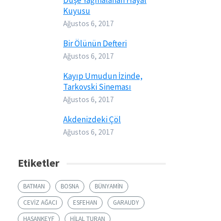
Düşe Yağmalanan Hayal
Kuyusu
Ağustos 6, 2017
Bir Ölünün Defteri
Ağustos 6, 2017
Kayıp Umudun İzinde,
Tarkovski Sineması
Ağustos 6, 2017
Akdenizdeki Çöl
Ağustos 6, 2017
Etiketler
BATMAN
BOSNA
BÜNYAMIN
CEVIZ AĞACI
ESFEHAN
GARAUDY
HASANKEYF
HILAL TURAN