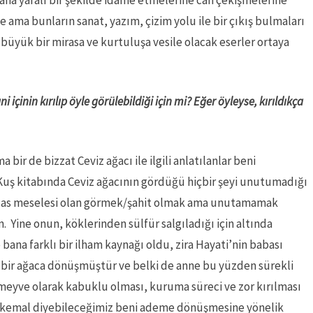
aha yaralı bir şekilde idame etmelerine can çekişmelerine
e ama bunların sanat, yazım, çizim yolu ile bir çıkış bulmaları
üyük bir mirasa ve kurtuluşa vesile olacak eserler ortaya
içinin kırılıp öyle görülebildiği için mi? Eğer öyleyse, kırıldıkça
 bir de bizzat Ceviz ağacı ile ilgili anlatılanlar beni
 Kuş kitabında Ceviz ağacının gördüğü hiçbir şeyi unutumadığı
n esas meselesi olan görmek/şahit olmak ama unutamamak
n. Yine onun, köklerinden sülfür salgıladığı için altında
na farklı bir ilham kaynağı oldu, zira Hayati’nin babası
yan bir ağaca dönüşmüştür ve belki de anne bu yüzden sürekli
 meyve olarak kabuklu olması, kuruma süreci ve zor kırılması
da kemal diyebileceğimiz beni ademe dönüşmesine yönelik