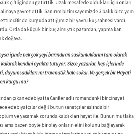
balık çiftliğinden getirttik. Uzak mesafede oldukları için onları
 salmaya gayret ettik. Sanırım bizim sayemizde 3 balık bize yem
tiler.Bir de kurguda attığımız bir yavru kuş sahnesi vardı.
rdu. Orda da küçük bir kuş almıştık pazardan, yapma kan
dık doğaya…
oysa içinde pek çok şeyi barındıran suskunluklarını tam olarak
alarak kendini ayakta tutuyor. Sizce yazarlar, hep içlerinde
ri, duyumsadıkları mı travmatik hale sokar. Ve gerçek bir Hayati
amen kurgu mu?
ndan çıkan edebiyatta Caniler adlı romandanki bir cinayet
ece edebiyatçılar değil bütün sanatçılar aslında bir
oplum ve yaşamak zorunda kaldıkları hayat ile. Bunun mutlaka
z ama bazen böyle bir olay onların elini kolunu bağlayarak