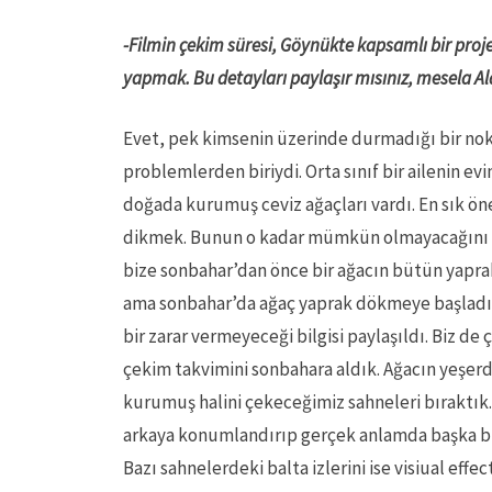
-Filmin çekim süresi, Göynükte kapsamlı bir pro
yapmak. Bu detayları paylaşır mısınız, mesela Al
Evet, pek kimsenin üzerinde durmadığı bir nokt
problemlerden biriydi. Orta sınıf bir ailenin e
doğada kurumuş ceviz ağaçları vardı. En sık ö
dikmek. Bunun o kadar mümkün olmayacağını 
bize sonbahar’dan önce bir ağacın bütün yapr
ama sonbahar’da ağaç yaprak dökmeye başladık
bir zarar vermeyeceği bilgisi paylaşıldı. Biz d
çekim takvimini sonbahara aldık. Ağacın yeşerd
kurumuş halini çekeceğimiz sahneleri bıraktık
arkaya konumlandırıp gerçek anlamda başka bir
Bazı sahnelerdeki balta izlerini ise visiual effe