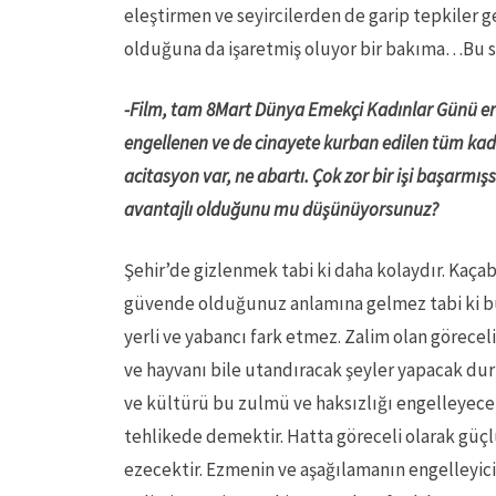
eleştirmen ve seyircilerden de garip tepkiler 
olduğuna da işaretmiş oluyor bir bakıma…Bu sır
-Film, tam 8Mart Dünya Emekçi Kadınlar Günü erte
engellenen ve de cinayete kurban edilen tüm kadınl
acitasyon var, ne abartı. Çok zor bir işi başarmı
avantajlı olduğunu mu düşünüyorsunuz?
Şehir’de gizlenmek tabi ki daha kolaydır. Kaçab
güvende olduğunuz anlamına gelmez tabi ki bu. 
yerli ve yabancı fark etmez. Zalim olan görecel
ve hayvanı bile utandıracak şeyler yapacak d
ve kültürü bu zulmü ve haksızlığı engelleyece
tehlikede demektir. Hatta göreceli olarak güçlü
ezecektir. Ezmenin ve aşağılamanın engelleyici 