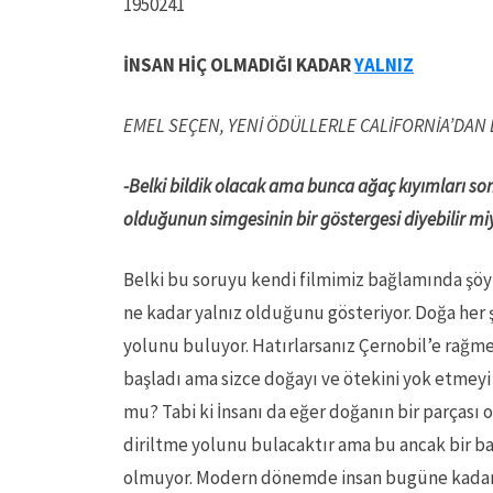
1950241
İNSAN HİÇ OLMADIĞI KADAR
YALNIZ
EMEL SEÇEN, YENİ ÖDÜLLERLE CALİFORNİA’DAN 
-Belki bildik olacak ama bunca ağaç kıyımları so
olduğunun simgesinin bir göstergesi diyebilir mi
Belki bu soruyu kendi filmimiz bağlamında şöyl
ne kadar yalnız olduğunu gösteriyor. Doğa her 
yolunu buluyor. Hatırlarsanız Çernobil’e rağm
başladı ama sizce doğayı ve ötekini yok etmeyi a
mu? Tabi ki İnsanı da eğer doğanın bir parçası
diriltme yolunu bulacaktır ama bu ancak bir b
olmuyor. Modern dönemde insan bugüne kadar h