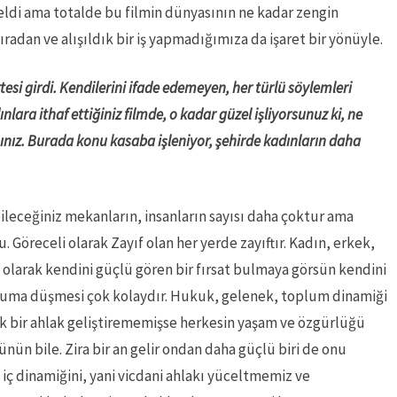
geldi ama totalde bu filmin dünyasının ne kadar zengin
adan ve alışıldık bir iş yapmadığımıza da işaret bir yönüyle.
si girdi. Kendilerini ifade edemeyen, her türlü söylemleri
ara ithaf ettiğiniz filmde, o kadar güzel işliyorsunuz ki, ne
şsınız. Burada konu kasaba işleniyor, şehirde kadınların daha
ileceğiniz mekanların, insanların sayısı daha çoktur ama
Göreceli olarak Zayıf olan her yerde zayıftır. Kadın, erkek,
i olarak kendini güçlü gören bir fırsat bulmaya görsün kendini
uruma düşmesi çok kolaydır. Hukuk, gelenek, toplum dinamiği
k bir ahlak geliştirememişse herkesin yaşam ve özgürlüğü
nün bile. Zira bir an gelir ondan daha güçlü biri de onu
iç dinamiğini, yani vicdani ahlakı yüceltmemiz ve