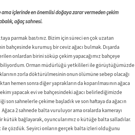
je ama içlerinde en önemlisi doğaya zarar vermeden çekim
abalık, ağaç sahnesi.
aya parmak bastınız. Bizim için süreci en çok uzatan
vinin bahçesinde kurumuş bir ceviz ağacı bulmak. Dışarda
nerilen onlardan birini söküp çekim yapacağımız bahçeye
biliyordum. Orman müdürlüğü yetkilileri ile görüştüğümüzde
aklarının zorla döktürülmesinin onun ölümüne sebep olacağı
tan hemen sonra diğer yaprakların da koparılmasının ağaca
e çekim yapacak evi ve bahçesindeki ağacı belirlediğimizde
iği son sahnelerle çekime başladık ve son haftaya da ağacın
. Ağaca 2 sahnede balta vuruluyor ama oralarda kamerayı
 kütük bağlayarak, oyuncularımız o kütüğe balta salladılar.
ct ile çözdük. Seyirci onların gerçek balta izleri olduğunu