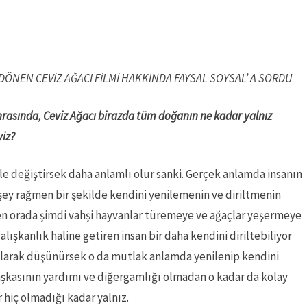
DÖNEN CEVİZ AĞACI FİLMİ HAKKINDA FAYSAL SOYSAL’ A SORDU
nrasında, Ceviz Ağacı birazda tüm doğanın ne kadar yalnız
yiz?
e değiştirsek daha anlamlı olur sanki. Gerçek anlamda insanın
şey rağmen bir şekilde kendini yenilemenin ve diriltmenin
en orada şimdi vahşi hayvanlar türemeye ve ağaçlar yeşermeye
lışkanlık haline getiren insan bir daha kendini diriltebiliyor
 olarak düşünürsek o da mutlak anlamda yenilenip kendini
aşkasının yardımı ve diğergamlığı olmadan o kadar da kolay
iç olmadığı kadar yalnız.