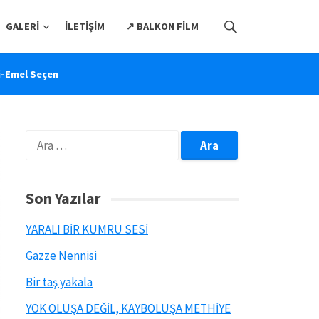
GALERI
İLETIŞIM
↗️ BALKON FILM
şi-Emel Seçen
Arama:
Son Yazılar
YARALI BİR KUMRU SESİ
Gazze Nennisi
Bir taş yakala
YOK OLUŞA DEĞİL, KAYBOLUŞA METHİYE