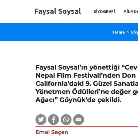
Faysal Soysal
BIYOGRAFI
FILMO
Home
Söy