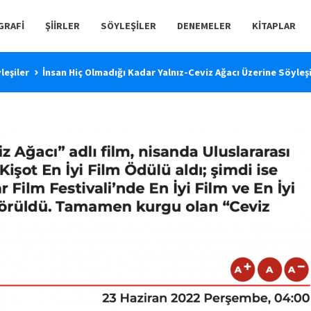
GRAFI
ŞIIRLER
SÖYLEŞILER
DENEMELER
KITAPLAR
leşiler
İnsan Hiç Olmadığı Kadar Yalnız-Ceviz Ağacı Üzerine Söyle