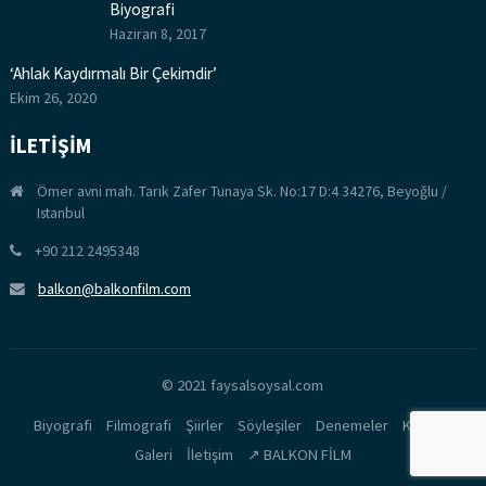
Biyografi
Haziran 8, 2017
‘Ahlak Kaydırmalı Bir Çekimdir’
Ekim 26, 2020
İLETİŞİM
Ömer avni mah. Tarık Zafer Tunaya Sk. No:17 D:4 34276, Beyoğlu /
Istanbul
+90 212 2495348
balkon@balkonfilm.com
© 2021 faysalsoysal.com
Biyografi
Filmografi
Şiirler
Söyleşiler
Denemeler
Kitaplar
Galeri
İletişim
↗️ BALKON FİLM