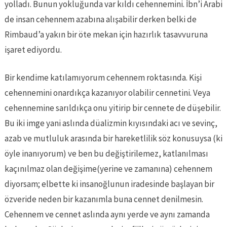
yolladı. Bunun yokluğunda var kıldı cehennemini. İbn’i Arabi
de insan cehennem azabına alışabilir derken belki de
Rimbaud’a yakın bir öte mekan için hazırlık tasavvuruna
işaret ediyordu.
Bir kendime katılamıyorum cehennem roktasında. Kişi
cehennemini onardıkça kazanıyor olabilir cennetini. Veya
cehennemine sarıldıkça onu yitirip bir cennete de düşebilir.
Bu iki imge yani aslında düalizmin kıyısındaki acı ve sevinç,
azab ve mutluluk arasında bir hareketlilik söz konusuysa (ki
öyle inanıyorum) ve ben bu değiştirilemez, katlanılması
kaçınılmaz olan değişime(yerine ve zamanına) cehennem
diyorsam; elbette ki insanoğlunun iradesinde başlayan bir
özveride neden bir kazanımla buna cennet denilmesin.
Cehennem ve cennet aslında aynı yerde ve aynı zamanda