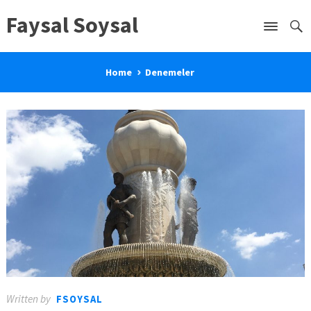
Faysal Soysal
Home
Denemeler
Written by
FSOYSAL