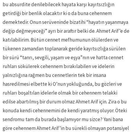
bu absurdite denilebilecek hayata karşı kayıtsızlığın
getirdiği bir benlik olacaktır ki o da buna cehennem
demektedir. Onun serüveninde bizatihi “hayatın yaşanmaya
değip değmeyeceği” ayrı bir araftır belki de. Ahmet Arif’e de
katılabilirim. Bütün cennet mefhumunun ölülerden ve
tükenen zamandan toplanarak geride kayıtsızlığa sürülen
bir sürü “tanrı, sevgili, yaşam ve eşya”nın ve hatta cennet
ruhları sökülerek cehennem bırakılabilen ve idelerin
yalnızlığına rağmen bu cennetlerin tek bir insana
hasredilmesi elbette ki O’nun yokluğunda, bu gözleri ve
ruhları boşaltılan idelerle olmak bir cehennem telakki
edilse abartılmış bir durum olmaz Ahmet Arif için. Zira o bu
konuda kendi cehennemini de kendi yaratmış oluyor. Öteki
sendromu tam da burada başlamıyor mu sizce? Yani bana
göre cehennem Ahmet Arif’in bu sürekli olmayan potansiyel