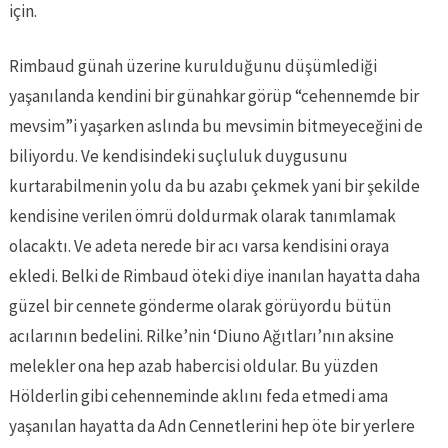
için.
Rimbaud günah üzerine kurulduğunu düşümlediği
yaşanılanda kendini bir günahkar görüp “cehennemde bir
mevsim”i yaşarken aslında bu mevsimin bitmeyeceğini de
biliyordu. Ve kendisindeki suçluluk duygusunu
kurtarabilmenin yolu da bu azabı çekmek yani bir şekilde
kendisine verilen ömrü doldurmak olarak tanımlamak
olacaktı. Ve adeta nerede bir acı varsa kendisini oraya
ekledi. Belki de Rimbaud öteki diye inanılan hayatta daha
güzel bir cennete gönderme olarak görüyordu bütün
acılarının bedelini. Rilke’nin ‘Diuno Ağıtları’nın aksine
melekler ona hep azab habercisi oldular. Bu yüzden
Hölderlin gibi cehenneminde aklını feda etmedi ama
yaşanılan hayatta da Adn Cennetlerini hep öte bir yerlere