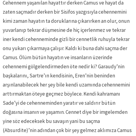
Cehennem yaşanılan hayattır derken Camus ve hayat da
zaten saçmadır derken bir Sisifos yazgısıyla cehennemini
kimi zaman hayatın ta doruklarına çıkarırken an olur, onun
yuvarlanıp tekrar düşmesine de hiç içerlenmez ve tekrar
iner kendi cehenneminde gizli bir cennetlik ruhuyla tekrar
onu yukarı çıkarmaya çalışır. Kaldı ki buna dahi saçma der
Camus. Ölüm bütün hayatın ve insanların üzerinde
cehennemi gölgelendirmeden öte nedir ki? Garaudy’nin
başkalarını, Sartre’ın kendisinin, Eren’nin beninden
arşınlanabilecek her şey bile kendi uzamında cehennemini
arttırmaktan öteye geçmez böylece. Kendi kahramanı
Sade’yi de cehenneminden yaratır ve saldırır bütün
doğasına insanın ve yaşamın. Cennet diye bir imgelemden
yine söz edeceksek bu savaşın yani bu saçma
(Absurdite)’nin adından çok bir şey gelmez aklımıza Camus