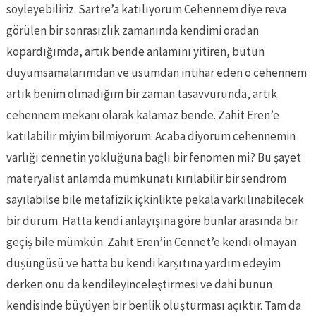
söyleyebiliriz. Sartre’a katılıyorum Cehennem diye reva
görülen bir sonrasızlık zamanında kendimi oradan
kopardığımda, artık bende anlamını yitiren, bütün
duyumsamalarımdan ve usumdan intihar eden o cehennem
artık benim olmadığım bir zaman tasavvurunda, artık
cehennem mekanı olarak kalamaz bende. Zahit Eren’e
katılabilir miyim bilmiyorum. Acaba diyorum cehennemin
varlığı cennetin yokluğuna bağlı bir fenomen mi? Bu şayet
materyalist anlamda mümkünatı kırılabilir bir sendrom
sayılabilse bile metafizik içkinlikte pekala varkılınabilecek
bir durum. Hatta kendi anlayışına göre bunlar arasında bir
geçiş bile mümkün. Zahit Eren’in Cennet’e kendi olmayan
düşüngüsü ve hatta bu kendi karşıtına yardım edeyim
derken onu da kendileyinceleştirmesi ve dahi bunun
kendisinde büyüyen bir benlik oluşturması açıktır. Tam da