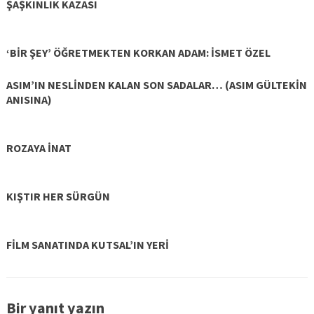
ŞAŞKINLIK KAZASI
‘BİR ŞEY’ ÖĞRETMEKTEN KORKAN ADAM: İSMET ÖZEL
ASIM’IN NESLİNDEN KALAN SON SADALAR… (ASIM GÜLTEKİN
ANISINA)
ROZAYA İNAT
KIŞTIR HER SÜRGÜN
FİLM SANATINDA KUTSAL’IN YERİ
Bir yanıt yazın