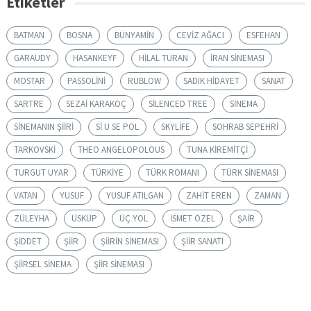
Etiketler
BATMAN
BOSNA
BÜNYAMIN
CEVIZ AĞACI
ESFEHAN
GARAUDY
HASANKEYF
HILAL TURAN
IRAN SINEMASI
MOSTAR
PASSOLINI
RUBLOW
SADIK HIDAYET
SANAT
SARTRE
SEZAI KARAKOÇ
SILENCED TREE
SINEMA
SINEMANIN ŞIIRI
SI U SE POL
SKYLIFE
SOHRAB SEPEHRI
TARKOVSKI
THEO ANGELOPOLOUS
TUNA KIREMITÇI
TURGUT UYAR
TÜRKIYE
TÜRK ROMANI
TÜRK SINEMASI
VATAN
YUSUF
YUSUF ATILGAN
ZAHIT EREN
ZAMAN
ZÜLEYHA
ÜSKÜP
ÜÇ YOL
İSMET ÖZEL
ŞAIR
ŞIDDET
ŞIIR
ŞIIRIN SINEMASI
ŞIIR SANATI
ŞIIRSEL SINEMA
ŞIIR SINEMASI