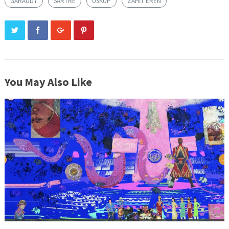
GARAUDY
SARTRE
ÜSKÜP
ZAHIT EREN
You May Also Like